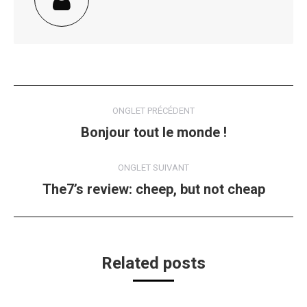
Navigation
ONGLET PRÉCÉDENT
de
Bonjour tout le monde !
Onglet
précédent
commentaire
ONGLET SUIVANT
The7’s review: cheep, but not cheap
Onglet
suivant
Related posts