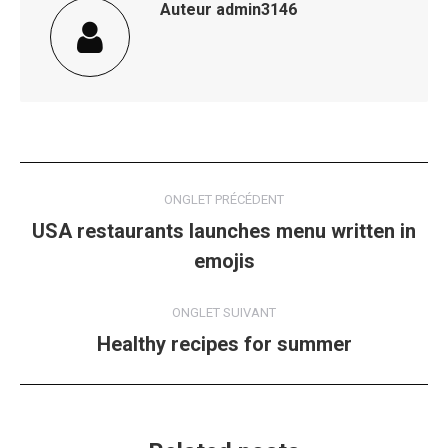
Auteur
admin3146
Navigation
ONGLET PRÉCÉDENT
de
USA restaurants launches menu written in
Onglet
emojis
commentaire
précédent
ONGLET SUIVANT
Healthy recipes for summer
Onglet
suivant