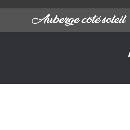
Vous êtes ici :
Bonjour tout le monde !
Non classé
Par
admin3146
20/09/2017
Laisser un com