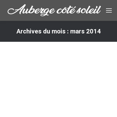
Archives du mois :
mars 2014
Vous êtes ici :
Add yoga classes to your everyday life
Lifestyle & Hobby
,
Marketing
Par
admin3146
18/03/2014
Laisser un commentaire
Proin tellus mi, eleifend non venenatis sit amet,
ullamcorper at ligula. Nunc molestie dolor nec magna
fermentum in pharetra orci mollis. Nam tempor diam
elit. Praesent magna metus, consequat consectetur