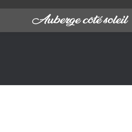
Vous êtes ici :
Add yoga classes to your everyday lif
Lifestyle & Hobby
,
Marketing
Par
admin3146
18/03/2014