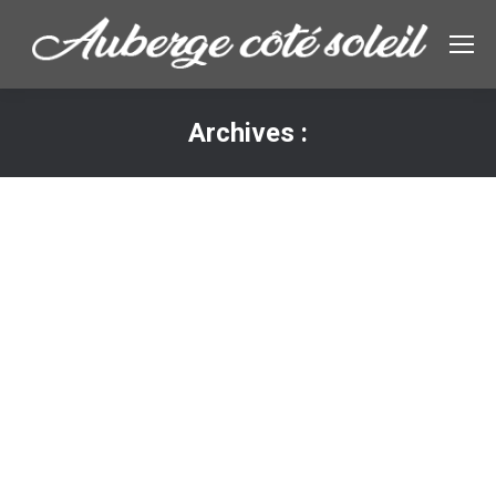
Archives :
Vous êtes ici :
Exclusive family master class
Lifestyle & Hobby
,
Marketing
Par
admin3146
18/03/2014
Laisser un commentaire
Vivamus ullamcorper leo risus, non vehicula odio. In
consectetur viverra ante, eget vulputate magna
aliquam in. Ut sem arcu, consequat quis lacinia id,
ultrices in felis. Suspendisse potenti. Donec venenatis,