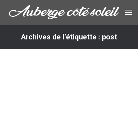
Archives de l’étiquette :
post
Vous êtes ici :
Add yoga classes to your everyday life
Lifestyle & Hobby
,
Marketing
Par
admin3146
18/03/2014
Laisser un commentaire
Proin tellus mi, eleifend non venenatis sit amet,
ullamcorper at ligula. Nunc molestie dolor nec magna
fermentum in pharetra orci mollis. Nam tempor diam
elit. Praesent magna metus, consequat consectetur