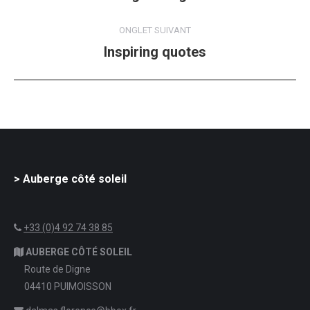
précédent
commentaire
ONGLET SUIVANT
Inspiring quotes
Projets
similaires
> Auberge côté soleil
+33 (0)4 92 74 38 85
AUBERGE CÔTÉ SOLEIL
Route de Digne
04410 PUIMOISSON