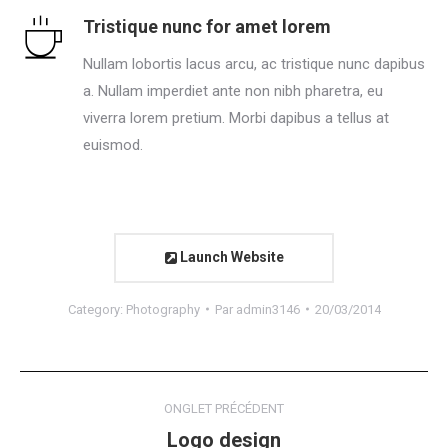
Tristique nunc for amet lorem
Nullam lobortis lacus arcu, ac tristique nunc dapibus
a. Nullam imperdiet ante non nibh pharetra, eu
viverra lorem pretium. Morbi dapibus a tellus at
euismod.
Launch Website
Category:
Photography
Par
admin3146
20/03/2014
Navigation
ONGLET PRÉCÉDENT
de
Logo design
Onglet